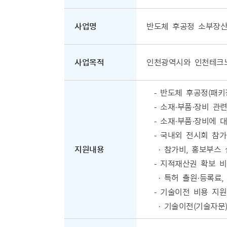
사업명
반도체 후공정 소부장산
사업목적
인천광역시와 인천테크노
- 반도체 후공정(패키
- 소재·부품·장비 관련
- 소재·부품·장비에 대
- 국내외 전시회 참가비
지원내용
· 참가비, 홍보부스 설
- 지적재산권 확보 비
· 특허 출원·등록료,
- 기술이전 비용 지원
· 기술이전(기술자문)